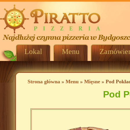
Lokal
Menu
Zamówien
Strona główna
»
Menu
»
Mięsne
» Pod Pokła
Pod P