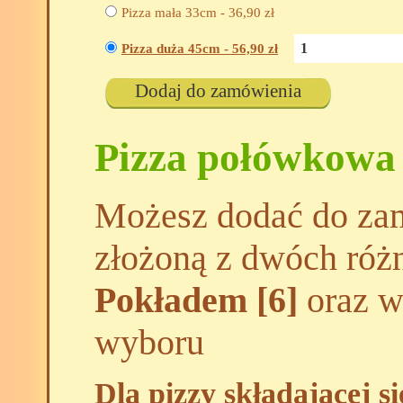
Pizza mała 33cm -
36,90
zł
Pizza duża 45cm -
56,90
zł
Dodaj do zamówienia
Pizza połówkowa
Możesz dodać do zam
złożoną z dwóch róż
Pokładem [6]
oraz wy
wyboru
Dla pizzy składającej s