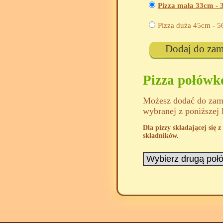
Pizza mała 33cm -
Pizza duża 45cm -
5
Dodaj do za
Pizza połów
Możesz dodać do zamó
wybranej z poniższej 
Dla pizzy składającej się
składników.