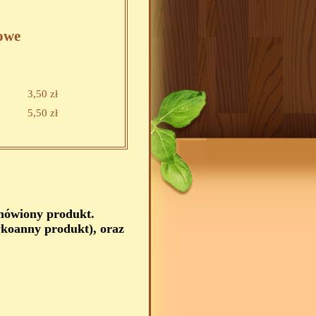
owe
3,50 zł
5,50 zł
amówiony produkt.
koanny produkt), oraz