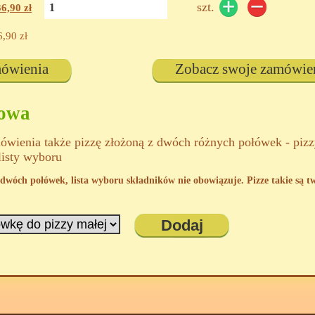
szt.
36,90
zł
6,90
zł
mówienia
Zobacz swoje zamówie
kowa
wienia także pizzę złożoną z dwóch różnych połówek - piz
listy wyboru
 z dwóch połówek, lista wyboru składników nie obowiązuje. Pizze takie są 
Dodaj