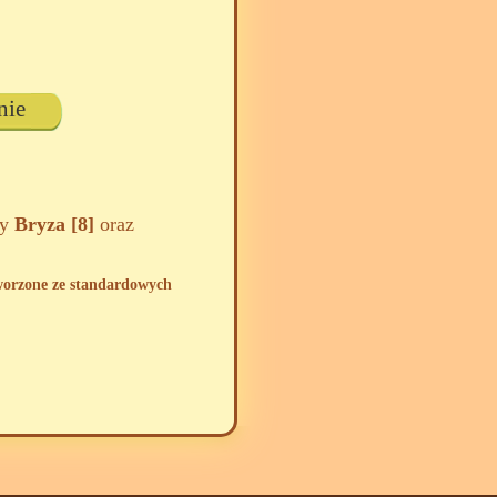
nie
zy
Bryza [8]
oraz
tworzone ze standardowych