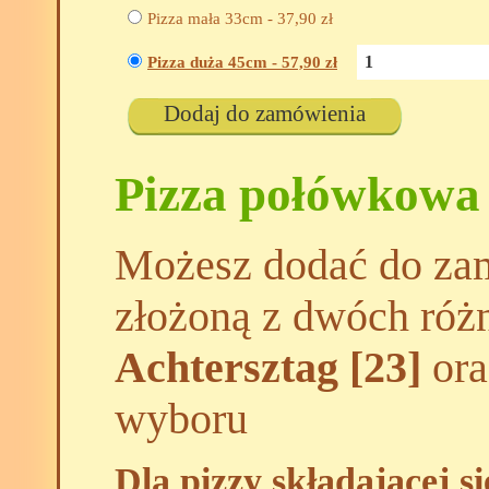
Pizza mała 33cm -
37,90
zł
Pizza duża 45cm -
57,90
zł
Dodaj do zamówienia
Pizza połówkowa
Możesz dodać do zam
złożoną z dwóch róż
Achtersztag [23]
ora
wyboru
Dla pizzy składającej s