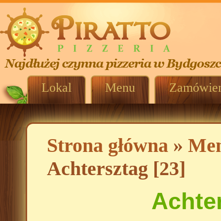
Lokal
Menu
Zamówien
Strona główna
»
Me
Achtersztag [23]
Achter