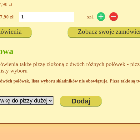
7,90
zł
szt.
7,90
zł
mówienia
Zobacz swoje zamówie
kowa
wienia także pizzę złożoną z dwóch różnych połówek - piz
listy wyboru
 z dwóch połówek, lista wyboru składników nie obowiązuje. Pizze takie są 
Dodaj