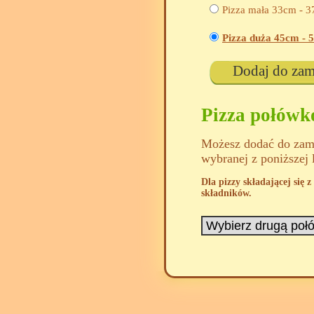
Pizza mała 33cm -
3
Pizza duża 45cm -
5
Dodaj do za
Pizza połów
Możesz dodać do zamó
wybranej z poniższej 
Dla pizzy składającej się
składników.