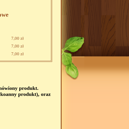
owe
7,00 zł
7,00 zł
7,00 zł
amówiony produkt.
koanny produkt), oraz