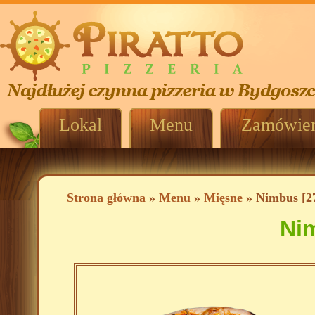
Lokal
Menu
Zamówien
Strona główna
»
Menu
»
Mięsne
» Nimbus [2
Nim