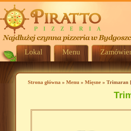
Lokal
Menu
Zamówien
Strona główna
»
Menu
»
Mięsne
» Trimaran 
Tri