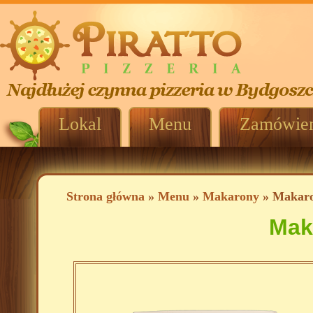
Lokal
Menu
Zamówien
Strona główna
»
Menu
»
Makarony
» Makaro
Mak