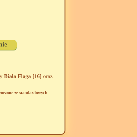
nie
zy
Biała Flaga [16]
oraz
tworzone ze standardowych