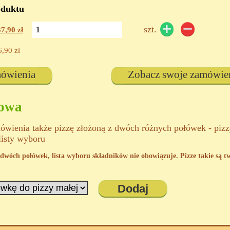
oduktu
szt.
37,90
zł
6,90
zł
mówienia
Zobacz swoje zamówie
kowa
wienia także pizzę złożoną z dwóch różnych połówek - piz
listy wyboru
 z dwóch połówek, lista wyboru składników nie obowiązuje. Pizze takie są 
Dodaj