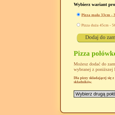
Wybierz wariant pr
Pizza mała 33cm -
Pizza duża 45cm -
5
Dodaj do za
Pizza połów
Możesz dodać do zamó
wybranej z poniższej 
Dla pizzy składającej się
składników.