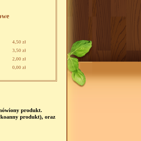
owe
4,50 zł
3,50 zł
2,00 zł
0,00 zł
amówiony produkt.
koanny produkt), oraz