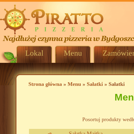
Lokal
Menu
Zamówien
Strona główna
»
Menu
»
Sałatki
» Sałatki
Men
Posortuj produkty wedł
Sałatka Majtka