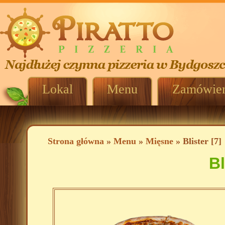
Lokal
Menu
Zamówien
Strona główna
»
Menu
»
Mięsne
» Blister [7]
Bl