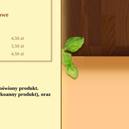
owe
4,50 zł
3,50 zł
4,50 zł
amówiony produkt.
koanny produkt), oraz