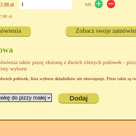
szt.
37,90
zł
7,90
zł
mówienia
Zobacz swoje zamówie
kowa
wienia także pizzę złożoną z dwóch różnych połówek - piz
listy wyboru
 z dwóch połówek, lista wyboru składników nie obowiązuje. Pizze takie są 
Dodaj