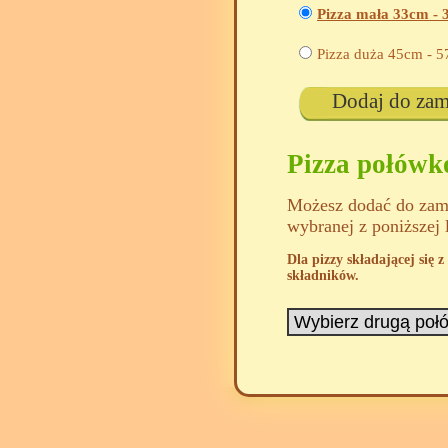
Pizza mała 33cm -
Pizza duża 45cm -
5
Dodaj do za
Pizza połów
Możesz dodać do zamó
wybranej z poniższej 
Dla pizzy składającej się
składników.