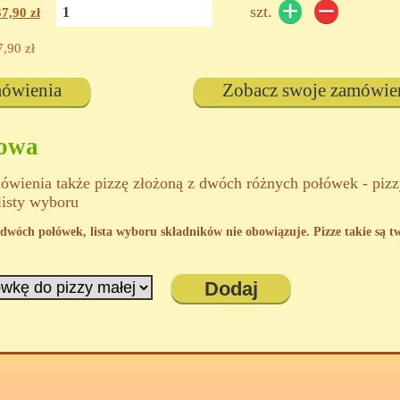
szt.
37,90
zł
7,90
zł
mówienia
Zobacz swoje zamówie
kowa
wienia także pizzę złożoną z dwóch różnych połówek - piz
listy wyboru
 z dwóch połówek, lista wyboru składników nie obowiązuje. Pizze takie są 
Dodaj