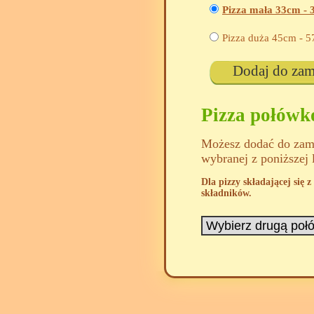
Pizza mała 33cm -
Pizza duża 45cm -
5
Dodaj do za
Pizza połów
Możesz dodać do zamó
wybranej z poniższej 
Dla pizzy składającej się
składników.