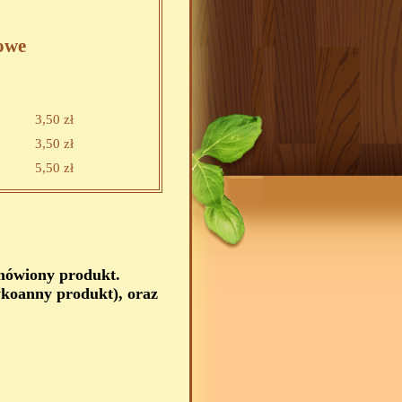
owe
3,50 zł
3,50 zł
5,50 zł
amówiony produkt.
koanny produkt), oraz