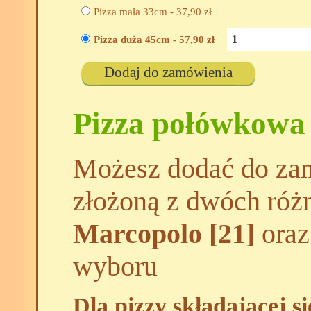
Pizza mała 33cm -
37,90
zł
Pizza duża 45cm -
57,90
zł
Dodaj do zamówienia
Pizza połówkowa
Możesz dodać do zam
złożoną z dwóch róż
Marcopolo [21]
oraz
wyboru
Dla pizzy składającej s