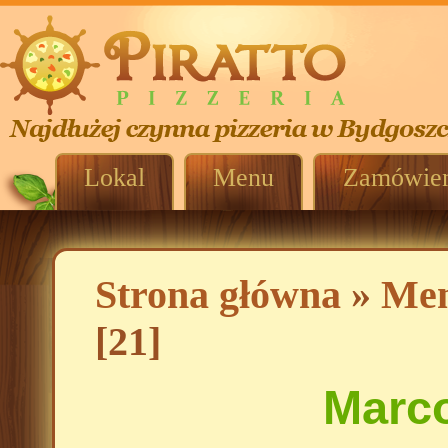
Lokal
Menu
Zamówien
Strona główna
»
Me
[21]
Marco