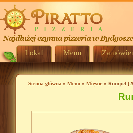
Lokal
Menu
Zamówien
Strona główna
»
Menu
»
Mięsne
» Rumpel [2
Rum