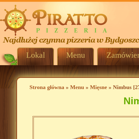
Lokal
Menu
Zamówien
Strona główna
»
Menu
»
Mięsne
» Nimbus [2
Nim