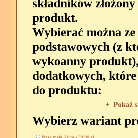
składników złożony
produkt.
Wybierać można ze
podstawowych (z kt
wykoanny produkt),
dodatkowych, które
do produktu:
+
Pokaż s
Wybierz wariant p
Pizza mała 33cm -
38,90
zł