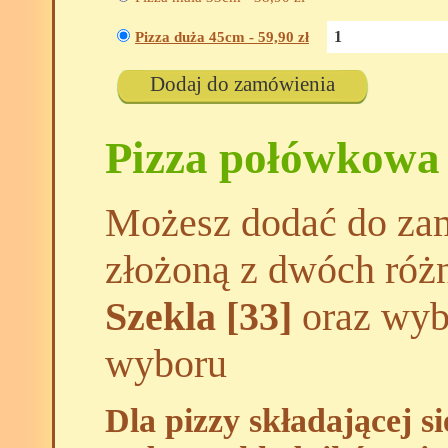
Pizza duża 45cm -
59,90
zł
Dodaj do zamówienia
Pizza połówkowa
Możesz dodać do zam
złożoną z dwóch róż
Szekla [33]
oraz wybr
wyboru
Dla pizzy składającej s