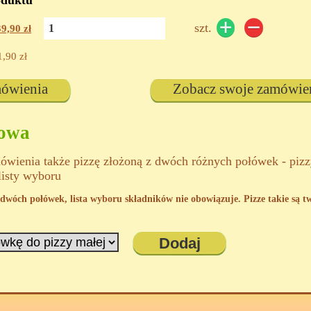
oduktu
szt.
39,90
zł
1,90
zł
mówienia
Zobacz swoje zamówie
kowa
wienia także pizzę złożoną z dwóch różnych połówek - piz
listy wyboru
 z dwóch połówek, lista wyboru składników nie obowiązuje. Pizze takie są 
Dodaj