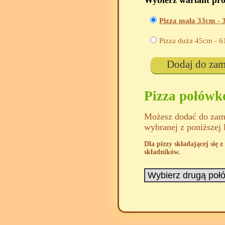
Wybierz wariant pr
Pizza mała 33cm -
Pizza duża 45cm -
6
Dodaj do za
Pizza połów
Możesz dodać do zamó
wybranej z poniższej 
Dla pizzy składającej się
składników.