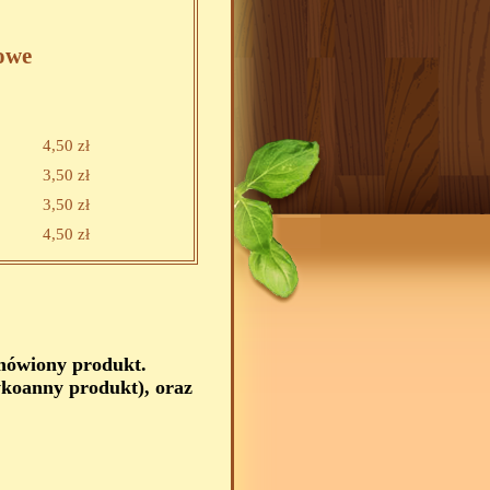
owe
4,50 zł
3,50 zł
3,50 zł
4,50 zł
amówiony produkt.
koanny produkt), oraz