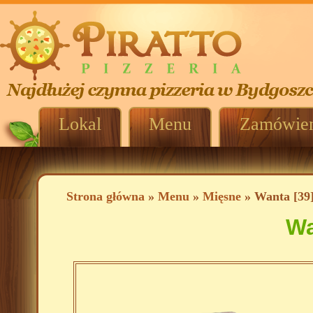
Lokal
Menu
Zamówien
Strona główna
»
Menu
»
Mięsne
» Wanta [39
Wa