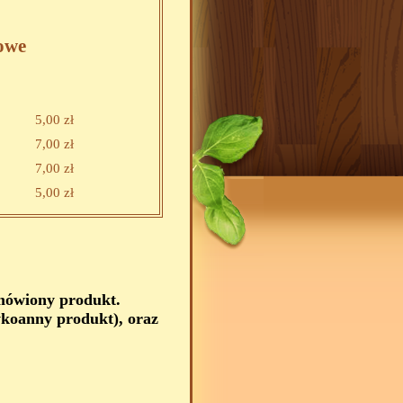
owe
5,00 zł
7,00 zł
7,00 zł
5,00 zł
amówiony produkt.
koanny produkt), oraz