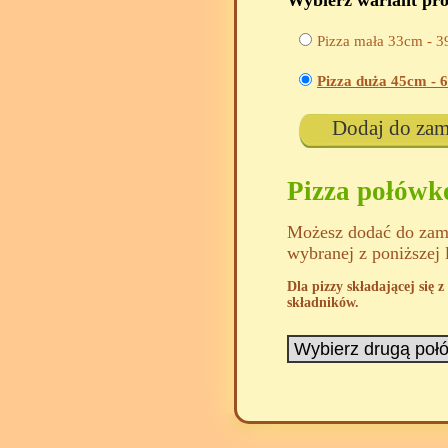
Wybierz wariant pr
Pizza mała 33cm -
3
Pizza duża 45cm -
6
Dodaj do za
Pizza połów
Możesz dodać do zamó
wybranej z poniższej 
Dla pizzy składającej się
składników.