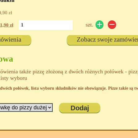
oduktu
9,90
zł
szt.
1,90
zł
mówienia
Zobacz swoje zamówie
kowa
wienia także pizzę złożoną z dwóch różnych połówek - piz
listy wyboru
 z dwóch połówek, lista wyboru składników nie obowiązuje. Pizze takie są 
Dodaj