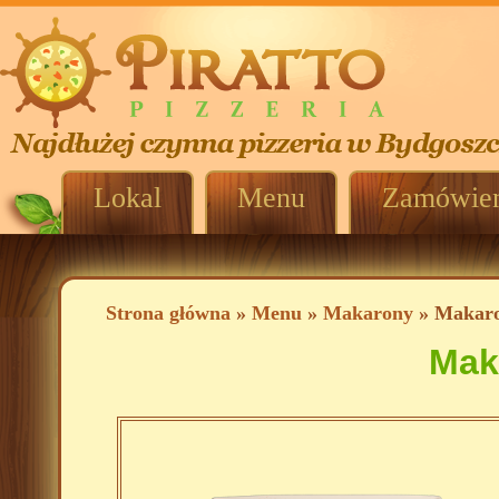
Lokal
Menu
Zamówien
Strona główna
»
Menu
»
Makarony
» Makaro
Mak