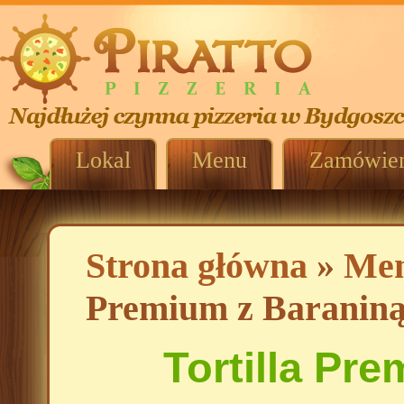
Lokal
Menu
Zamówien
Strona główna
»
Me
Premium z Baranin
Tortilla Pr