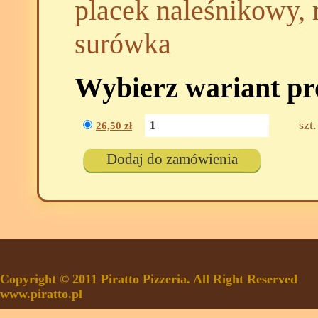
placek naleśnikowy, 
surówka
Wybierz wariant p
szt.
26,50
zł
Dodaj do zamówienia
Copyright © 2011 Piratto Pizzeria. All Right Reserved
www.piratto.pl