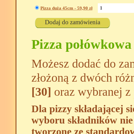
Pizza duża 45cm -
59,90
zł
Dodaj do zamówienia
Pizza połówkowa
Możesz dodać do zam
złożoną z dwóch róż
[30]
oraz wybranej z 
Dla pizzy składającej s
wyboru składników nie 
tworzone ze standardo