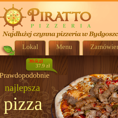
Lokal
Menu
Zamówien
38.9 zł
37.9 zł
Prawdopodobnie
najlepsza
pizza