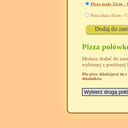
Pizza mała 33cm -
Pizza duża 45cm -
5
Dodaj do za
Pizza połów
Możesz dodać do zamó
wybranej z poniższej 
Dla pizzy składającej się
składników.