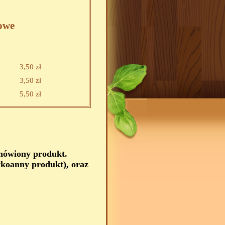
owe
3,50 zł
3,50 zł
5,50 zł
amówiony produkt.
koanny produkt), oraz