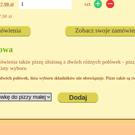
szt.
37,90
zł
7,90
zł
mówienia
Zobacz swoje zamówie
kowa
wienia także pizzę złożoną z dwóch różnych połówek - piz
listy wyboru
 z dwóch połówek, lista wyboru składników nie obowiązuje. Pizze takie są 
Dodaj