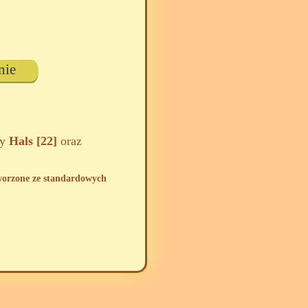
nie
zy
Hals [22]
oraz
tworzone ze standardowych