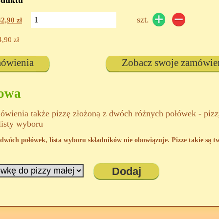
oduktu
szt.
42,90
zł
4,90
zł
mówienia
Zobacz swoje zamówie
kowa
wienia także pizzę złożoną z dwóch różnych połówek - piz
listy wyboru
 z dwóch połówek, lista wyboru składników nie obowiązuje. Pizze takie są 
Dodaj