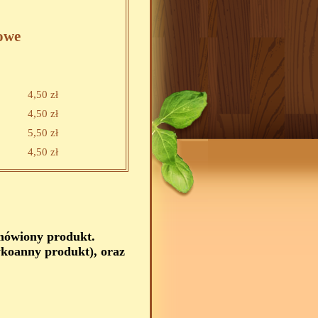
owe
4,50 zł
4,50 zł
5,50 zł
4,50 zł
amówiony produkt.
koanny produkt), oraz