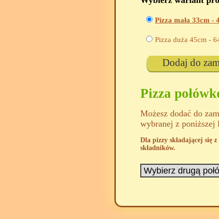
Wybierz wariant pr
Pizza mała 33cm -
Pizza duża 45cm -
6
Dodaj do za
Pizza połów
Możesz dodać do zamó
wybranej z poniższej 
Dla pizzy składającej się
składników.